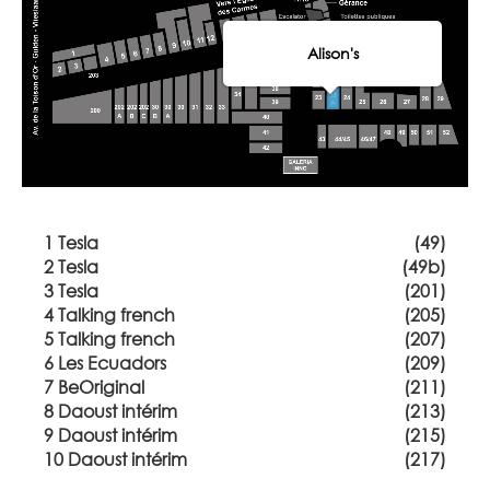
Alison's
1 Tesla
(49)
2 Tesla
(49b)
3 Tesla
(201)
4 Talking french
(205)
5 Talking french
(207)
6 Les Ecuadors
(209)
7 BeOriginal
(211)
8 Daoust intérim
(213)
9 Daoust intérim
(215)
10 Daoust intérim
(217)