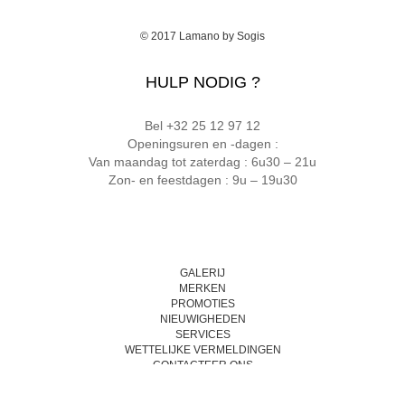
© 2017
Lamano
by
Sogis
HULP NODIG ?
Bel +32 25 12 97 12
Openingsuren en -dagen :
Van maandag tot zaterdag : 6u30 – 21u
Zon- en feestdagen : 9u – 19u30
GALERIJ
MERKEN
PROMOTIES
NIEUWIGHEDEN
SERVICES
WETTELIJKE VERMELDINGEN
CONTACTEER ONS
VEELGESTELDE VRAGEN
SITEMAP